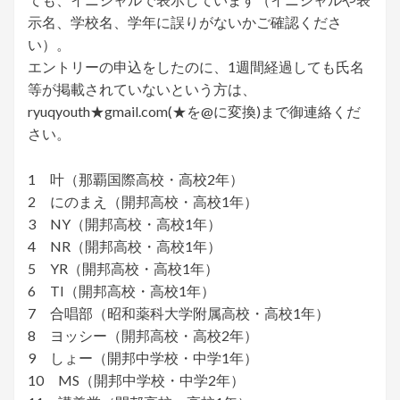
示名、学校名、学年に誤りがないかご確認くださ
い）。
エントリーの申込をしたのに、1週間経過しても氏名
等が掲載されていないという方は、
ryuqyouth★gmail.com(★を@に変換)まで御連絡くだ
さい。
1 叶（那覇国際高校・高校2年）
2 にのまえ（開邦高校・高校1年）
3 NY（開邦高校・高校1年）
4 NR（開邦高校・高校1年）
5 YR（開邦高校・高校1年）
6 TI（開邦高校・高校1年）
7 合唱部（昭和薬科大学附属高校・高校1年）
8 ヨッシー（開邦高校・高校2年）
9 しょー（開邦中学校・中学1年）
10 MS（開邦中学校・中学2年）