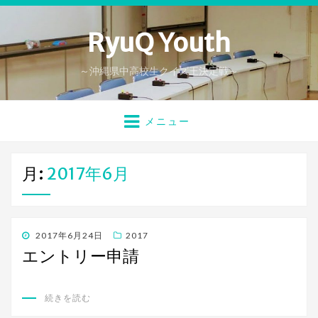
RyuQ Youth
～沖縄県中高校生クイズ王決定戦～
メニュー
月:
2017年6月
投
2017年6月24日
2017
稿
エントリー申請
日:
続きを読む