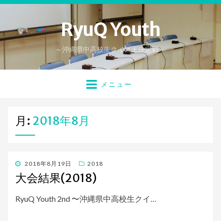
RyuQ Youth
～沖縄県中高校生クイズ王決定戦～
メニュー
月:
2018年8月
投
2018年8月19日
2018
稿
大会結果(2018)
日:
RyuQ Youth 2nd 〜沖縄県中高校生クイ…