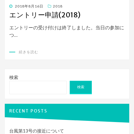
投
2018年8月16日
2018
稿
エントリー申請(2018)
日:
エントリーの受け付けは終了しました。当日の参加に
つ…
続きを読む
検索
検索
RECENT POSTS
台風第13号の接近について