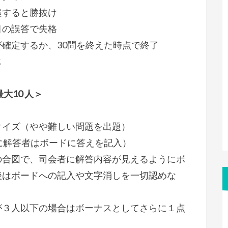
達すると勝抜け
目の誤答で失格
確定するか、30問を終えた時点で終了
じ
大10 人＞
クイズ（やや難しい問題を出題）
に解答者はボードに答えを記入）
の合図で、司会者に解答内容が見えるようにボ
後はボードへの記入や文字消しを一切認めな
が３人以下の場合はボーナスとしてさらに１点