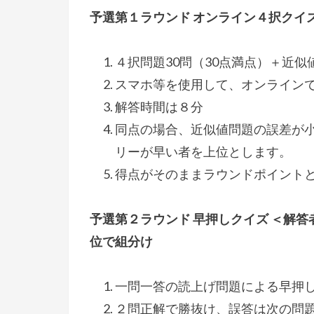
予選第１ラウンド オンライン４択クイ
４択問題30問（30点満点）＋近似
スマホ等を使用して、オンライン
解答時間は８分
同点の場合、近似値問題の誤差が
リーが早い者を上位とします。
得点がそのままラウンドポイント
予選第２ラウンド 早押しクイズ ＜解答
位で組分け
一問一答の読上げ問題による早押
２問正解で勝抜け、誤答は次の問