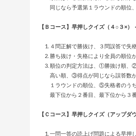
同じなら予選第１ラウンドの順位
【Ｂコース】早押しクイズ（４○３×） 
４問正解で勝抜け、３問誤答で失
勝ち抜け・失格により全員の順位が
順位の判定方法は、①勝抜け順、
高い順、③得点が同じなら誤答数
１ラウンドの順位、⑤失格者のう
最下位から２番目、最下位から３
【Ｃコース】早押しクイズ（アップダウン
一問一答の読上げ問題による早押