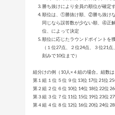
勝ち抜けにより全員の順位が確定す
順位は、①勝抜け順、②勝ち抜け
同じなら誤答数が少ない順、④正
位、によって決定
順位に応じたラウンドポイントを
（１位27点、２位24点、３位21点
刻みで10位まで）
組分けの例（10人×４組の場合。組数
第１組 １位 ５位 ９位 13位 17位 21位 25
第２組 ２位 ６位 10位 14位 18位 22位 26
第３組 ３位 ７位 11位 15位 19位 23位 27
第４組 ４位 ８位 12位 16位 20位 24位 28