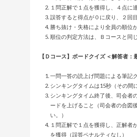
１問正解で１点を獲得し、４点に
誤答すると得点が０に戻り、２回
勝ち抜け・失格により全員の順位が
順位の判定方法は、Ｂコースと同
【Ｄコース】ボードクイズ ＜解答者：最
一問一答の読上げ問題による筆記
シンキングタイムは15秒（その間
シンキングタイム終了後、司会者
ードを上げること（司会者の合図
い。）
１問正解で１点を獲得し、正解者
を獲得（誤答ペナルティなし）