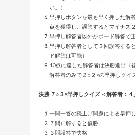
い。）
早押しボタンを最も早く押した解
点を獲得し、誤答するとマイナス
早押し解答者以外がボード解答で
早押し解答者として２回誤答する
ド解答は可能）
10点に達した解答者は決勝進出（
解答者のみで２○２×の早押しクイ
決勝 ７○３×早押しクイズ ＜解答者：４
一問一答の読上げ問題による早押
７問正解すると優勝
３問誤答で失格