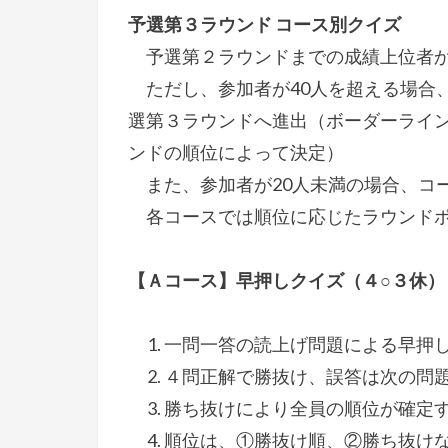
予選第３ラウンド コース別クイズ
予選第２ラウンドまでの成績上位者か
ただし、参加者が40人を超える場合、
選第３ラウンドへ進出（ボーダーライ
ンドの順位によって決定）
また、参加者が20人未満の場合、コ
各コースでは順位に応じたラウンドポ
【Ａコース】早押しクイズ（４○３休） 
一問一答の読上げ問題による早押
４問正解で勝抜け、誤答は次の問
勝ち抜けにより全員の順位が確定す
順位は、①勝抜け順、②勝ち抜け