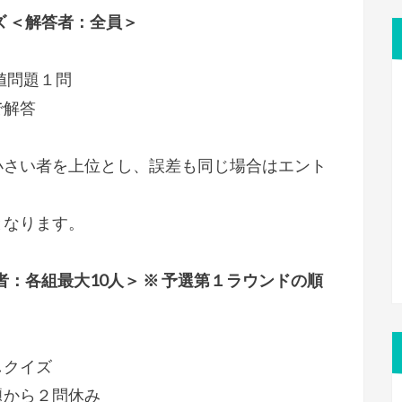
ズ ＜解答者：全員＞
値問題１問
で解答
小さい者を上位とし、誤差も同じ場合はエント
となります。
者：各組最大10人＞ ※ 予選第１ラウンドの順
しクイズ
題から２問休み