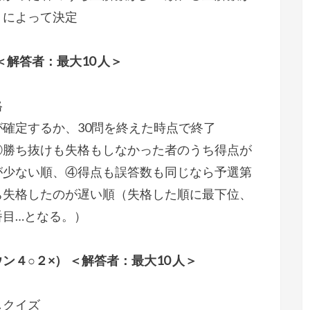
、によって決定
＜解答者：最大10 人＞
格
確定するか、30問を終えた時点で終了
②勝ち抜けも失格もしなかった者のうち得点が
が少ない順、④得点も誤答数も同じなら予選第
ち失格したのが遅い順（失格した順に最下位、
番目…となる。）
４○２×） ＜解答者：最大10 人＞
しクイズ