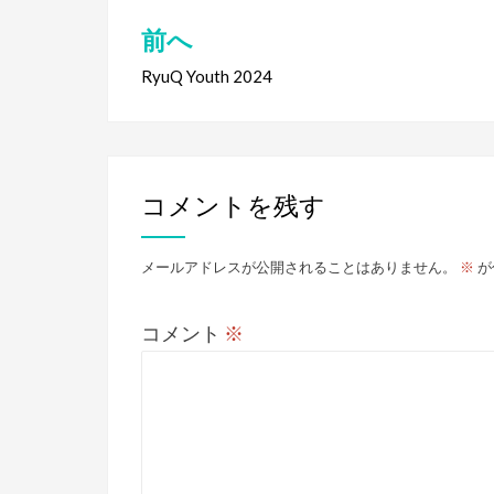
前へ
投
稿
RyuQ Youth 2024
ナ
ビ
ゲ
コメントを残す
ー
メールアドレスが公開されることはありません。
※
が
シ
ョ
コメント
※
ン