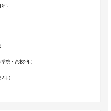
1年）
）
等学校・高校2年）
校2年）