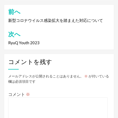
前へ
投
稿
新型コロナウイルス感染拡大を踏まえた対応について
ナ
次へ
ビ
RyuQ Youth 2023
ゲ
ー
コメントを残す
シ
ョ
メールアドレスが公開されることはありません。
※
が付いている
ン
欄は必須項目です
コメント
※