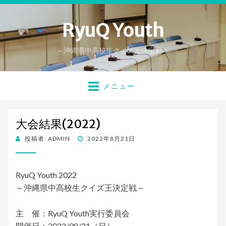
RyuQ Youth
～沖縄県中高校生クイズ王決定戦～
メニュー
大会結果(2022)
投
投稿者:
ADMIN
2022年8月21日
稿
日:
RyuQ Youth 2022
～沖縄県中高校生クイズ王決定戦～
主 催：RyuQ Youth実行委員会
開催日：2022/08/21（日）