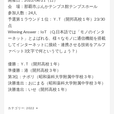
会 場：那覇市ぶんかテンブス館テンブスホール
参加人数：24人
予選第１ラウンド１位：Ｙ.Ｔ（開邦高校１年）23/30
点
Winning Answer：IoT （Q.日本語では「モノのインタ
ーネット」とよばれる、様々なモノに通信機能を搭載
してインターネットに接続・連携させる技術をアルフ
ァベット3文字で何というでしょう？）
優勝：Ｙ.Ｔ（開邦高校１年）
準優勝：港（開邦高校３年）
第3位：ナポリ（昭和薬科大学附属中学校３年）
決勝進出：おにまる（昭和薬科大学附属中学校３年）
決勝進出：いせ（開邦高校１年）
カテゴリー:
2022