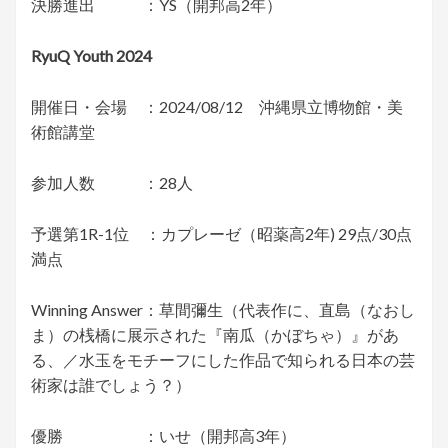
決勝進出 ：YS（開邦高2年）
RyuQ Youth 2024
開催日・会場 ：2024/08/12 沖縄県立博物館・美
術館講堂
参加人数 ：28人
予選第1R-1位 ：カプレーゼ（昭薬高2年) 29点/30点
満点
Winning Answer：草間彌生（代表作に、直島（なおし
ま）の桟橋に展示された『南瓜（かぼちゃ）』があ
る、／水玉をモチーフにした作品で知られる日本の芸
術家は誰でしょう？）
優勝 ：いせ（開邦高3年）