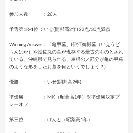
参加人数 ：26人
予選第1R-1位 ：いせ(開邦高2年) 22点/30点満点
Winning Answer：「亀甲墓」(伊江御殿墓（いえうど
ぅんばか）や護佐丸の墓が現存する最古のものとされ
ている、沖縄県で見られる、屋根の／部分が亀の甲羅
のような形をしたお墓を何というでしょう？)
優勝 ：いせ(開邦高2年)
準優勝 ：MK（昭薬高1年）※準優勝決定プ
レーオフ
第三位 ：けんと（昭薬高1年）