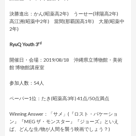
決勝進出：かん(昭薬高2年) うーせー(球陽高2年)
高江洲(昭薬中2年) 當間(那覇国高1年) 大屋(昭薬中
2年)
rd
RyuQ Youth 3
開催日・会場：2019/08/18 沖縄県立博物館・美術
館 博物館講座室
参加人数：54人
ペーパー1位：たき(昭薬高3年) 41点/50点満点
Winning Answer：「サメ」(『ロスト・バケーショ
ン』『MEG ザ・モンスター』『ジョーズ』といえ
ば、どんな生/物が人間を襲う映画でしょう？)