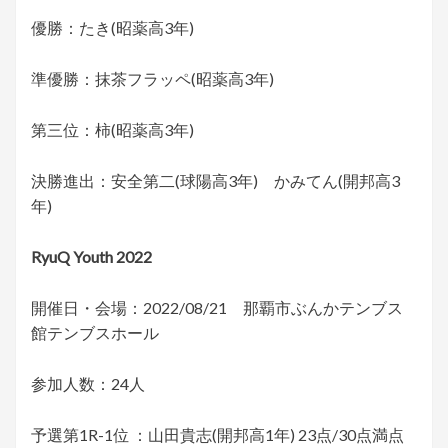
優勝：たき(昭薬高3年)
準優勝：抹茶フラッペ(昭薬高3年)
第三位：柿(昭薬高3年)
決勝進出：安全第二(球陽高3年) かみてん(開邦高3
年)
RyuQ Youth 2022
開催日・会場：2022/08/21 那覇市ぶんかテンブス
館テンブスホール
参加人数：24人
予選第1R-1位 ：山田貴志(開邦高1年) 23点/30点満点