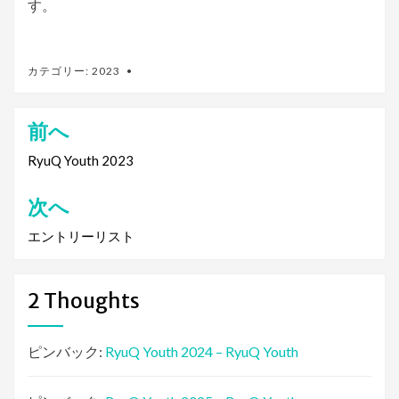
す。
カテゴリー:
2023
前へ
投
稿
RyuQ Youth 2023
ナ
次へ
ビ
エントリーリスト
ゲ
ー
2 Thoughts
シ
ョ
ピンバック:
RyuQ Youth 2024 – RyuQ Youth
ン