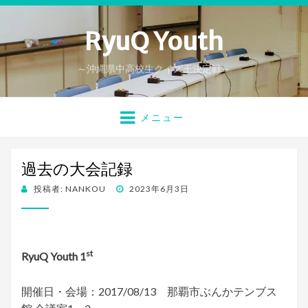
RyuQ Youth
～沖縄県中高校生クイズ王決定戦～
メニュー
過去の大会記録
投
投稿者:
NANKOU
2023年6月3日
稿
日:
st
RyuQ Youth 1
開催日・会場：2017/08/13 那覇市ぶんかテンブス